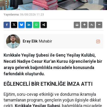
Yayınlanma:
06/08/2026 11:23
Eray Elik
Muhabir
Kırıkkale Yeşilay Şubesi ile Genç Yeşilay Kulübü,
Necati Nadiye Cesur Kur'an Kursu öğrencileriyle bir
araya gelerek bağımlılıkla mücadele konusunda
farkındalık oluşturdu.
EĞLENCELİ BİR ETKİNLİĞE İMZA ATTI
Eğitim, soru-cevap etkinliği ve dondurma ikramıyla
tamamlanan program, gençlerin yoğun ilgisiyle dikkat
çekti.
Kırıkkale Yeşilay Şubesi
, bağımlılıkla mücadele