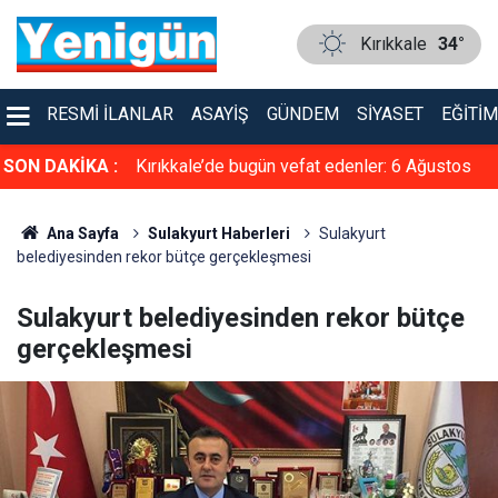
Kırıkkale
34°
RESMI İLANLAR
ASAYIŞ
GÜNDEM
SIYASET
EĞITIM
r: 6 Ağustos
SON DAKİKA :
Kırıkkale’nin yanı başında görsel şölen: Bu
manzara şaşırtıyor
Ana Sayfa
Sulakyurt Haberleri
Sulakyurt
belediyesinden rekor bütçe gerçekleşmesi
Sulakyurt belediyesinden rekor bütçe
gerçekleşmesi