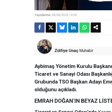
Yayınlanma:
08/08/2026 14:08
Zülfiye Unaç
Muhabir
Aybimaş Yönetim Kurulu Başkanı 
Ticaret ve Sanayi Odası Başkanl
Grubunda TSO Başkan Adayı Emra
olduğunu açıkladı.
EMRAH DOĞAN’IN BEYAZ LİST
Ticaret ve Sanayi Odası’nda
Kasım a