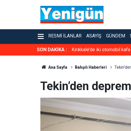
RESMI İLANLAR
ASAYIŞ
GÜNDEM
SON DAKİKA :
Kırıkkale’de iki otomobil kafa
Ana Sayfa
Bahşılı Haberleri
Tekin’de
Tekin’den deprem