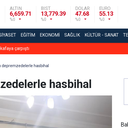
ALTIN
BIST
DOLAR
EURO
6,659.71
13,779.39
47.68
55.13
%0
%0
%0
%0
SIYASET
EĞITIM
EKONOMI
SAĞLIK
KÜLTÜR - SANAT
T
 kafaya çarpıştı
n depremzedelerle hasbihal
zedelerle hasbihal
Bah