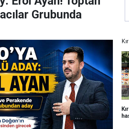
y: Erol Ayan! Toptan
acılar Grubunda
Kı
Kı
ha