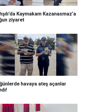
hşılı’da Kaymakam Kazanasmaz’a
ğun ziyaret
ğünlerde havaya ateş açanlar
ndı!