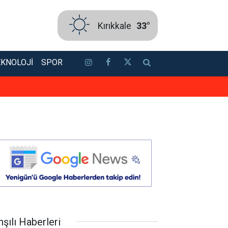
Kırıkkale
33°
EKNOLOJI
SPOR
TSO’ya güçlü aday: Erol Ayan! To
şılı Haberleri