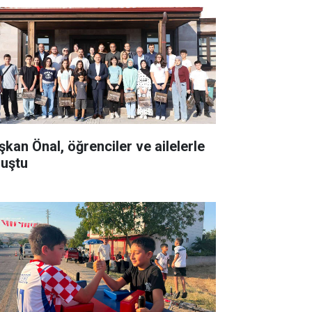
şkan Önal, öğrenciler ve ailelerle
luştu