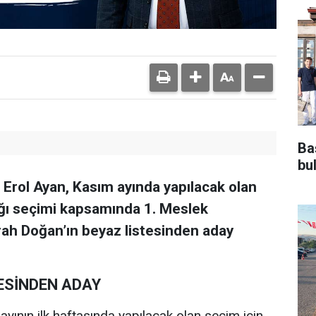
Ba
bu
Erol Ayan, Kasım ayında yapılacak olan
ığı seçimi kapsamında 1. Meslek
h Doğan’ın beyaz listesinden aday
ESİNDEN ADAY
yının ilk haftasında yapılacak olan seçim için