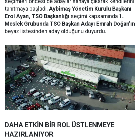
seçimleri öncesi de adaylar sahaya çıkarak kendilerini
tanıtmaya başladı.
Aybimaş Yönetim Kurulu Başkanı
Erol Ayan, TSO Başkanlığı
seçimi kapsamında
1.
Meslek Grubunda TSO Başkan Adayı Emrah Doğan’ın
beyaz listesinden aday olduğunu duyurdu.
DAHA ETKİN BİR ROL ÜSTLENMEYE
HAZIRLANIYOR