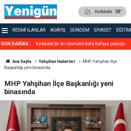
Kırıkkale
35°
RESMI İLANLAR
ASAYIŞ
GÜNDEM
SIYASET
EĞITIM
faya çarpıştı
SON DAKİKA :
TSO’ya güçlü aday: Erol Ayan! Toptan ve
Perakende Gıdacılar Grubunda yarışacak
Ana Sayfa
Yahşihan Haberleri
MHP Yahşihan İlçe
Başkanlığı yeni binasında
MHP Yahşihan İlçe Başkanlığı yeni
binasında