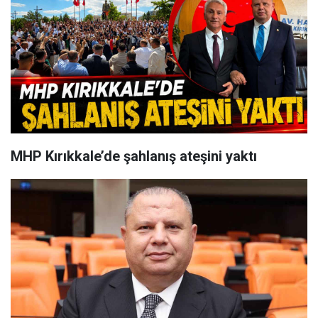
MHP Kırıkkale’de şahlanış ateşini yaktı