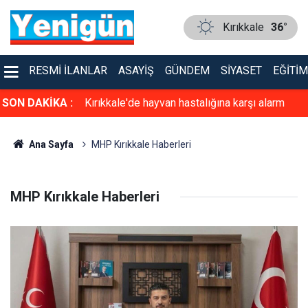
Kırıkkale
36°
RESMI İLANLAR
ASAYIŞ
GÜNDEM
SIYASET
EĞITIM
n yeni uygulama
SON DAKİKA :
Kırıkkale'de hayvan hastalığına karşı alarm
seviyesi yükseldi!
Ana Sayfa
MHP Kırıkkale Haberleri
MHP Kırıkkale Haberleri