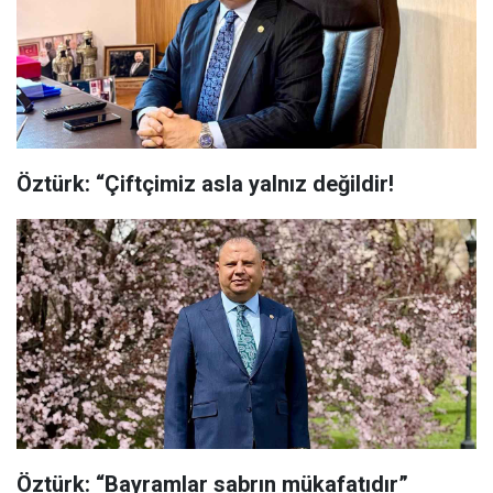
Öztürk: “Çiftçimiz asla yalnız değildir!
Öztürk: “Bayramlar sabrın mükafatıdır”