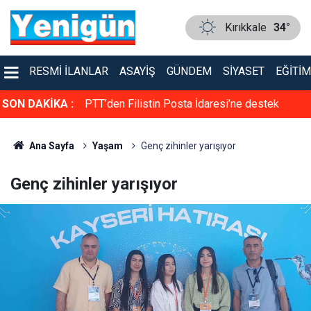
Kırıkkale
34°
RESMI İLANLAR
ASAYIŞ
GÜNDEM
SIYASET
EĞITIM
rol altına alma
SON DAKİKA :
PTT’den Filistin Posta İdaresi’ne destek
Ana Sayfa
Yaşam
Genç zihinler yarışıyor
Genç zihinler yarışıyor