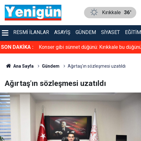
Kırıkkale
36°
RESMI İLANLAR
ASAYIŞ
GÜNDEM
SIYASET
EĞITIM
üven tazeledi!
SON DAKİKA :
Konser gibi sünnet düğünü: Kırıkkale bu düğün
konuşuyor
Ana Sayfa
Gündem
Ağırtaş'ın sözleşmesi uzatıldı
Ağırtaş'ın sözleşmesi uzatıldı