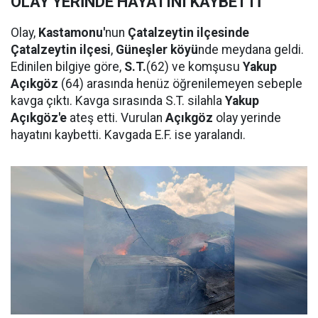
OLAY YERİNDE HAYATINI KAYBETTİ
Olay,
Kastamonu'
nun
Çatalzeytin ilçesinde
Çatalzeytin ilçesi
,
Güneşler köyü
nde meydana geldi.
Edinilen bilgiye göre,
S.T.
(62) ve komşusu
Yakup
Açıkgöz
(64) arasında henüz öğrenilemeyen sebeple
kavga çıktı. Kavga sırasında S.T. silahla
Yakup
Açıkgöz'e
ateş etti. Vurulan
Açıkgöz
olay yerinde
hayatını kaybetti. Kavgada E.F. ise yaralandı.