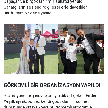
Dağaşan ve birçok tanınmış sanatçı yer aldı.
Sanatçıların seslendirdiği eserlerle davetliler
unutulmaz bir gece yaşadı.
GÖRKEMLİ BİR ORGANİZASYON YAPILDI
Profesyonel organizasyonuyla dikkat çeken
Ender
Yeşilbayrak
, bu kez kendi çocuklarının sünnet
düğününde ortaya koyduğu görkemli programla