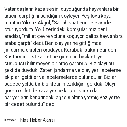
Vatandaşların kaza sesini duyduğunda hayvanlara bir
aracın çarptığını sandığını söyleyen Yeşilova köyü
muhtarı Yılmaz Akgül, "Sabah saatlerinde evimde
oturuyordum. Yol üzerindeki komşularımız beni
aradılar, "millet çevre yoluna koşuyor, galiba hayvanlara
araba çarptı" dedi. Ben olay yerine gittiğimde
jandarma ekipleri oradaydı. Karabük istikametinden
Kastamonu istikametine giden bir bisikletliye
sürücüsü bilinmeyen bir araç çarpmış. Biz olayı bu
şekilde duyduk. Zaten jandarma ve olay yeri inceleme
ekipleri geldiler ve incelemelerde bulundular. Bizler
sadece yolda bir bisikletinin ezildiğini gördük. Olayı
gören millet de kaza yerine koştu, sonra da
bariyerlerin kenarındaki ağacın altına yatmış vaziyette
bir ceset bulundu" dedi.
İhlas Haber Ajansı
Kaynak: