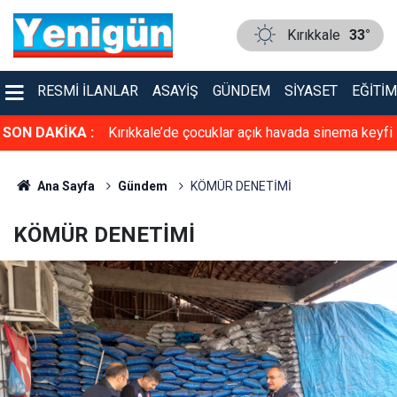
Kırıkkale
33°
RESMI İLANLAR
ASAYIŞ
GÜNDEM
SIYASET
EĞITIM
cın altında ölü
SON DAKİKA :
Kırıkkale’de çocuklar açık havada sinema keyfi
de yakalandı
yaşadı
Ana Sayfa
Gündem
KÖMÜR DENETİMİ
KÖMÜR DENETİMİ