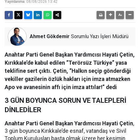
Yayınlanma:
08/08/2026 13:42
Ahmet Gökdemir
Sorumlu Yazı İşleri Müdürü
Anahtar Parti Genel Başkan Yardımcısı Hayati Çetin,
Kırıkkale’de kabul edilen “Terörsüz Türkiye” yasa
teklifine sert çıktı. Çetin, “Halkın seçip gönderdiği
vekiller gazilerin özlük hakları için imza atmazken
Apo ve avanesinin affı için imza attılar!” dedi
3 GÜN BOYUNCA SORUN VE TALEPLERİ
DİNLEDİLER
Anahtar Parti Genel Başkan Yardımcısı Hayati Çetin
,
3 gün boyunca Kırıkkale’de esnaf, vatandaş ve Sivil
Toplum Kuruluşları başta olmak üzere her kesimin