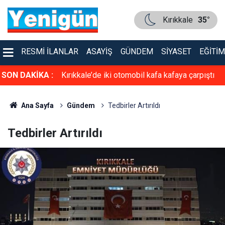
Kırıkkale
35°
RESMI İLANLAR
ASAYIŞ
GÜNDEM
SIYASET
EĞITIM
asiyet!
SON DAKİKA :
Kırıkkale’de iki otomobil kafa kafaya çarpıştı
Ana Sayfa
Gündem
Tedbirler Artırıldı
Tedbirler Artırıldı