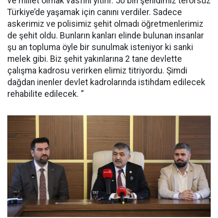
ve millet olmak vasfını yitirir. 50 bin şehidimiz terörsüz
Türkiye’de yaşamak için canını verdiler. Sadece
askerimiz ve polisimiz şehit olmadı öğretmenlerimiz
de şehit oldu. Bunların kanları elinde bulunan insanlar
şu an topluma öyle bir sunulmak isteniyor ki sanki
melek gibi. Biz şehit yakınlarına 2 tane devlette
çalışma kadrosu verirken elimiz titriyordu. Şimdi
dağdan inenler devlet kadrolarında istihdam edilecek
rehabilite edilecek. “