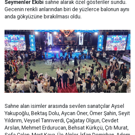
Seymenler Ekibi
sahne alarak özel gösteriler sundu.
Gecenin renkli anlarından biri de yüzlerce balonun aynı
anda gökyüzüne bırakılması oldu.
Sahne alan isimler arasında sevilen sanatçılar Aysel
Yakupoğlu, Bektaş Dolu, Aycan Öner, Ömer Şahin, Seyit
Yıldırım, Veysel Tanrıverdi, Çağatay Olgun, Cevdet
Arslan, Mehmet Erdurucan, Behsat Kürkçü, Çıtı Murat,
Sefa Çalan, Mert Kaya, Üç Alpler, İrfan Demirhan, Adem