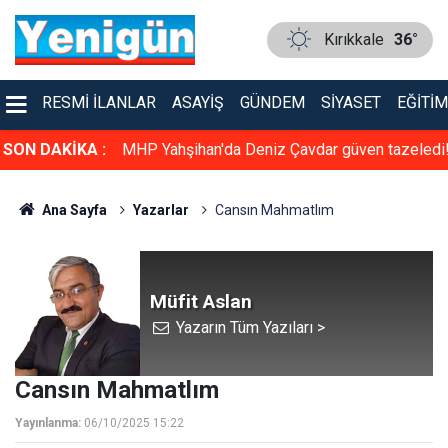
Kırıkkale
36°
RESMI İLANLAR
ASAYIŞ
GÜNDEM
SIYASET
EĞITIM
üven tazeledi!
SON DAKİKA :
Konser gibi sünnet düğünü: Kırıkkale bu düğün
konuşuyor
Ana Sayfa
Yazarlar
Cansın Mahmatlım
Müfit Aslan
Yazarın Tüm Yazıları >
Cansın Mahmatlım
Yayınlanma:
06/10/2025 15:22