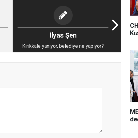
CH
Kı
İlyas Şen
Kırıkkale yanıyor, belediye ne yapıyor?
ME
de