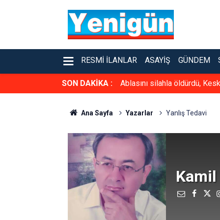
RESMI İLANLAR
ASAYIŞ
GÜNDEM
SON DAKİKA :
Ablasını silahla öldürdü, Kesk
Ana Sayfa
Yazarlar
Yanlış Tedavi
Kamil