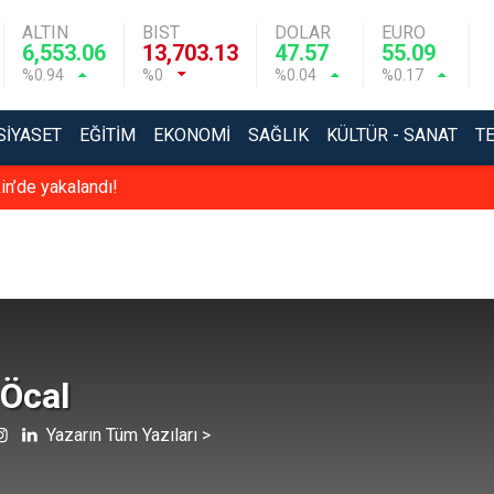
ALTIN
BIST
DOLAR
EURO
6,553.06
13,703.13
47.57
55.09
%0.94
%0
%0.04
%0.17
SIYASET
EĞITIM
EKONOMI
SAĞLIK
KÜLTÜR - SANAT
T
in’de yakalandı!
 Öcal
Yazarın Tüm Yazıları >