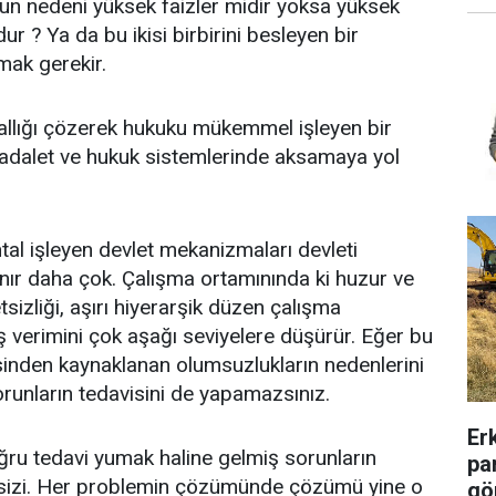
nun nedeni yüksek faizler midir yoksa yüksek
r ? Ya da bu ikisi birbirini besleyen bir
ak gerekir.
tallığı çözerek hukuku mükemmel işleyen bir
 adalet ve hukuk sistemlerinde aksamaya yol
tal işleyen devlet mekanizmaları devleti
nır daha çok. Çalışma ortamınında ki huzur ve
tsizliği, aşırı hiyerarşik düzen çalışma
 iş verimini çok aşağı seviyelere düşürür. Eğer bu
inden kaynaklanan olumsuzlukların nedenlerini
runların tedavisini de yapamazsınız.
Er
ğru tedavi yumak haline gelmiş sorunların
pa
 sizi. Her problemin çözümünde çözümü yine o
gö