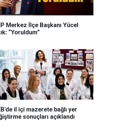
P Merkez İlçe Başkanı Yücel
zık: “Yoruldum”
B'de il içi mazerete bağlı yer
ğiştirme sonuçları açıklandı