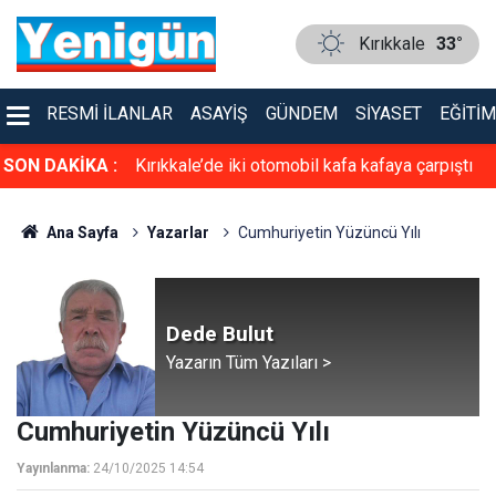
Kırıkkale
33°
RESMI İLANLAR
ASAYIŞ
GÜNDEM
SIYASET
EĞITIM
asiyet!
SON DAKİKA :
Kırıkkale’de iki otomobil kafa kafaya çarpıştı
Ana Sayfa
Yazarlar
Cumhuriyetin Yüzüncü Yılı
Dede Bulut
Yazarın Tüm Yazıları >
Cumhuriyetin Yüzüncü Yılı
Yayınlanma:
24/10/2025 14:54