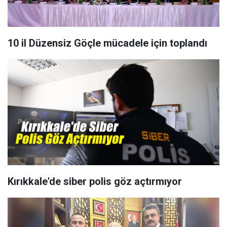
10 il Düzensiz Göçle mücadele için toplandı
Kırıkkale'de siber polis göz açtırmıyor