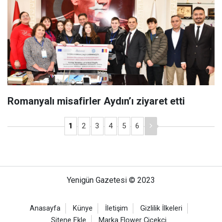
Romanyalı misafirler Aydın’ı ziyaret etti
1
2
3
4
5
6
Yenigün Gazetesi © 2023
Anasayfa
Künye
İletişim
Gizlilik İlkeleri
Sitene Ekle
Marka Flower Çiçekçi