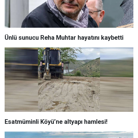
Ünlü sunucu Reha Muhtar hayatını kaybetti
Esatmüminli Köyü’ne altyapı hamlesi!