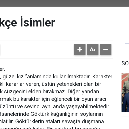
kçe İsimler
SO
er.
, güzel kız ‘’anlamında kullanılmaktadır. Karakter
lı kararlar veren, üstün yetenekleri olan bir
ntık süzgecini elden bırakmaz. Diğer yandan
urmak bu karakter için eğlenceli bir oyun aracı
 üzüntü ve sevinci aynı anda yaşayabilmektedir.
fsanelerinde Göktürk kağanlığının soylarının
 anlatılır. Göktürklerin ataları savaşta düşmana
n çocuğu sağ kaldı. Bir dişi kurt bu çocuğu