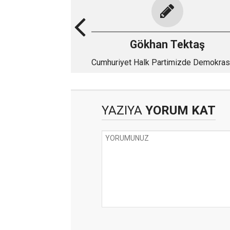
Gökhan Tektaş
Cumhuriyet Halk Partimizde Demokras
Hukuka Saygı: Mahallelere Sandık
Konulması Zorunluluktur
YAZIYA
YORUM KAT