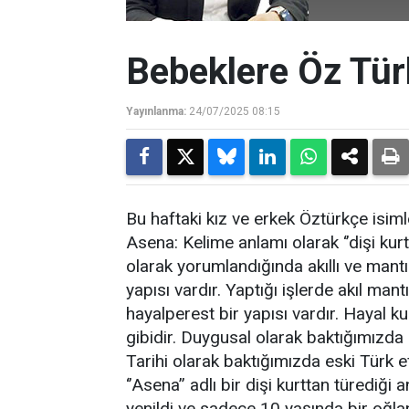
Bebeklere Öz Tür
Yayınlanma:
24/07/2025 08:15
Bu haftaki kız ve erkek Öztürkçe isiml
Asena: Kelime anlamı olarak ‘’dişi kurt
olarak yorumlandığında akıllı ve mantık
yapısı vardır. Yaptığı işlerde akıl ma
hayalperest bir yapısı vardır. Hayal k
gibidir. Duygusal olarak baktığımızda
Tarihi olarak baktığımızda eski Türk e
‘’Asena’’ adlı bir dişi kurttan türediği
yenildi ve sadece 10 yaşında bir oğla