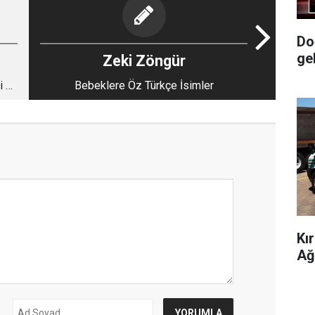
Do
ge
Zeki Zöngür
i ve
Bebeklere Öz Türkçe İsimler
Kı
Ağ