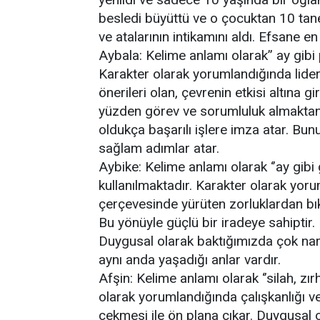
besledi büyüttü ve o çocuktan 10 tan
ve atalarının intikamını aldı. Efsane en
Aybala: Kelime anlamı olarak’’ ay gibi
Karakter olarak yorumlandığında lider
önerileri olan, çevrenin etkisi altına g
yüzden görev ve sorumluluk almaktan 
oldukça başarılı işlere imza atar. Bun
sağlam adımlar atar.
Aybike: Kelime anlamı olarak ‘’ay gib
kullanılmaktadır. Karakter olarak yorum
çerçevesinde yürüten zorluklardan bı
Bu yönüyle güçlü bir iradeye sahiptir.
Duygusal olarak baktığımızda çok narin
aynı anda yaşadığı anlar vardır.
Afşin: Kelime anlamı olarak ‘’silah, zı
olarak yorumlandığında çalışkanlığı ve
çekmesi ile ön plana çıkar. Duygusal o