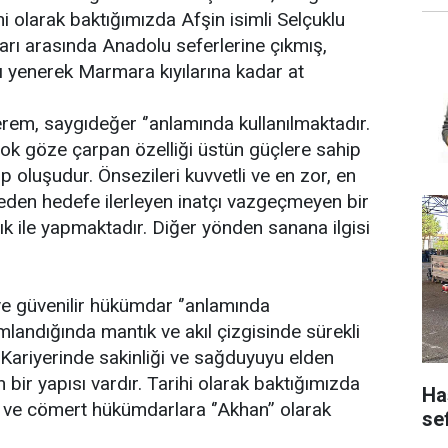
i olarak baktığımızda Afşin isimli Selçuklu
ları arasında Anadolu seferlerine çıkmış,
ı yenerek Marmara kıyılarına kadar at
rem, saygıdeğer ‘’anlamında kullanılmaktadır.
ok göze çarpan özelliği üstün güçlere sahip
ip oluşudur. Önsezileri kuvvetli ve en zor, en
den hedefe ilerleyen inatçı vazgeçmeyen bir
tık ile yapmaktadır. Diğer yönden sanana ilgisi
ve güvenilir hükümdar ‘’anlamında
mlandığında mantık ve akıl çizgisinde sürekli
r. Kariyerinde sakinliği ve sağduyuyu elden
bir yapısı vardır. Tarihi olarak baktığımızda
Ha
li ve cömert hükümdarlara ‘’Akhan’’ olarak
se