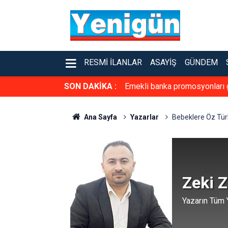
RESMI İLANLAR
ASAYIŞ
GÜNDEM
SON DAKİKA :
Emekli banka promosyonları 
Ana Sayfa
Yazarlar
Bebeklere Öz Tür
Zeki 
Yazarın Tüm Y