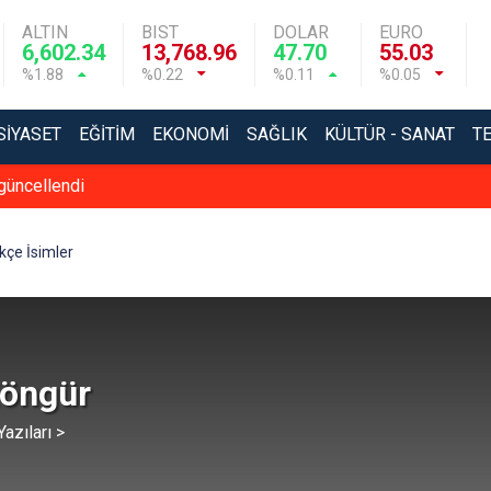
ALTIN
BIST
DOLAR
EURO
6,602.34
13,768.96
47.70
55.03
%1.88
%0.22
%0.11
%0.05
SIYASET
EĞITIM
EKONOMI
SAĞLIK
KÜLTÜR - SANAT
T
güncellendi
kçe İsimler
Zöngür
azıları >