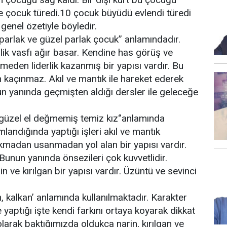
e çocuk türedi.10 çocuk büyüdü evlendi türedi
 genel özetiyle böyledir.
 parlak ve güzel parlak çocuk’’ anlamındadır.
lik vasfı ağır basar. Kendine has görüş ve
irmeden liderlik kazanmış bir yapısı vardır. Bu
kaçınmaz. Akıl ve mantık ile hareket ederek
un yanında geçmişten aldığı dersler ile geleceğe
i güzel el değmemiş temiz kız‘’anlamında
landığında yaptığı işleri akıl ve mantık
kmadan usanmadan yol alan bir yapısı vardır.
 Bunun yanında önsezileri çok kuvvetlidir.
 ve kırılgan bir yapısı vardır. Üzüntü ve sevinci
rh, kalkan’ anlamında kullanılmaktadır. Karakter
 yaptığı işte kendi farkını ortaya koyarak dikkat
larak baktığımızda oldukça narin, kırılgan ve