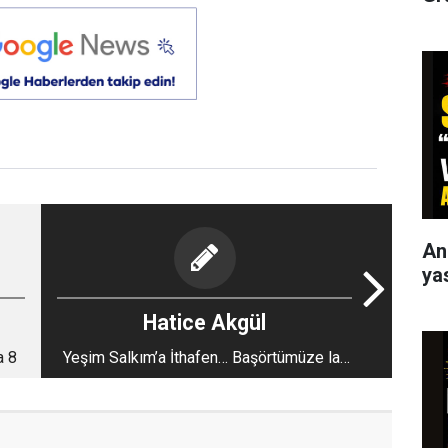
An
ya
Hatice Akgül
a 8
Yeşim Salkım’a İthafen… Başörtümüze laf
söyleyen herkese…