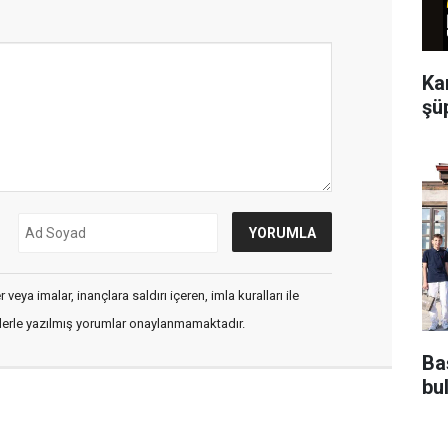
Ka
şü
veya imalar, inançlara saldırı içeren, imla kuralları ile
flerle yazılmış yorumlar onaylanmamaktadır.
Ba
bu