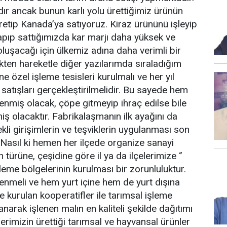
ır ancak bunun karlı yolu ürettiğimiz ürünün
üretip Kanada’ya satıyoruz. Kiraz ürününü işleyip
apıp sattığımızda kar marjı daha yüksek ve
luşacağı için ülkemiz adına daha verimli bir
nekten hareketle diğer yazılarımda sıraladığım
üne özel işleme tesisleri kurulmalı ve her yıl
 satışları gerçekleştirilmelidir. Bu sayede hem
lenmiş olacak, çöpe gitmeyip ihraç edilse bile
 olacaktır. Fabrikalaşmanın ilk ayağını da
ekli girişimlerin ve teşviklerin uygulanması son
. Nasıl ki hemen her ilçede organize sanayi
 türüne, çeşidine göre il ya da ilçelerimize ‘’
şleme bölgelerinin kurulması bir zorunluluktur.
lenmeli ve hem yurt içine hem de yurt dışına
de kurulan kooperatifler ile tarımsal işleme
arak işlenen malın en kaliteli şekilde dağıtımı
lerimizin ürettiği tarımsal ve hayvansal ürünler