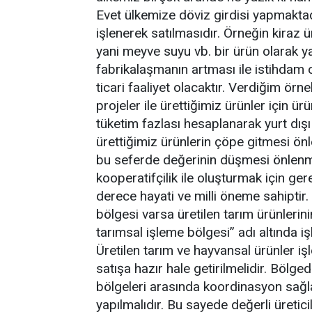
Evet ülkemize döviz girdisi yapmaktad
işlenerek satılmasıdır. Örneğin kiraz 
yani meyve suyu vb. bir ürün olarak y
fabrikalaşmanın artması ile istihdam o
ticari faaliyet olacaktır. Verdiğim ör
projeler ile ürettiğimiz ürünler için ür
tüketim fazlası hesaplanarak yurt dışı
ürettiğimiz ürünlerin çöpe gitmesi ön
bu seferde değerinin düşmesi önlenmiş
kooperatifçilik ile oluşturmak için ger
derece hayati ve milli öneme sahiptir
bölgesi varsa üretilen tarım ürünlerinin
tarımsal işleme bölgesi’’ adı altında i
Üretilen tarım ve hayvansal ürünler iş
satışa hazır hale getirilmelidir. Bölge
bölgeleri arasında koordinasyon sağlan
yapılmalıdır. Bu sayede değerli üretici