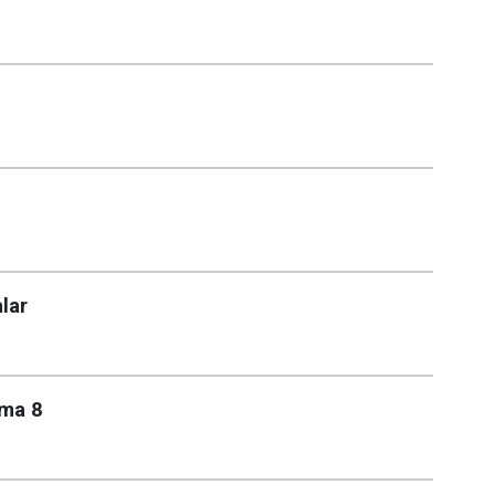
lar
nma 8