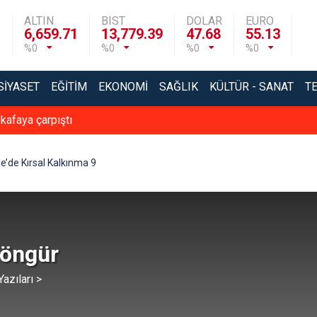
ALTIN
BIST
DOLAR
EURO
6,659.71
13,779.39
47.68
55.13
%0
%0
%0
%0
SIYASET
EĞITIM
EKONOMI
SAĞLIK
KÜLTÜR - SANAT
T
 kafaya çarpıştı
le’de Kırsal Kalkınma 9
Zöngür
azıları >