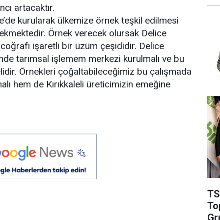
cı artacaktır.
le’de kurularak ülkemize örnek teşkil edilmesi
erekmektedir. Örnek verecek olursak Delice
oğrafi işaretli bir üzüm çeşididir. Delice
inde tarımsal işlemem merkezi kurulmalı ve bu
elidir. Örnekleri çoğaltabileceğimiz bu çalışmada
ı hem de Kırıkkaleli üreticimizin emeğine
TS
To
Gr