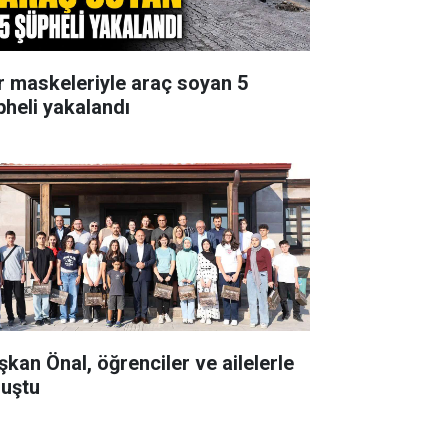
r maskeleriyle araç soyan 5
pheli yakalandı
şkan Önal, öğrenciler ve ailelerle
luştu