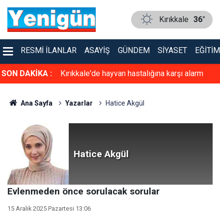
Kırıkkale
36°
RESMI İLANLAR
ASAYIŞ
GÜNDEM
SIYASET
EĞITIM
n yeni uygulama
SON DAKİKA :
Kırıkkale'de hayvan hastalığına karşı alarm
seviyesi yükseldi!
Ana Sayfa
Yazarlar
Hatice Akgül
Hatice Akgül
Evlenmeden önce sorulacak sorular
15 Aralık 2025 Pazartesi 13:06